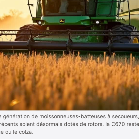
e génération de moissonneuses-batteuses à secoueurs, 
récents soient désormais dotés de rotors, la C670 rest
e ou le colza.