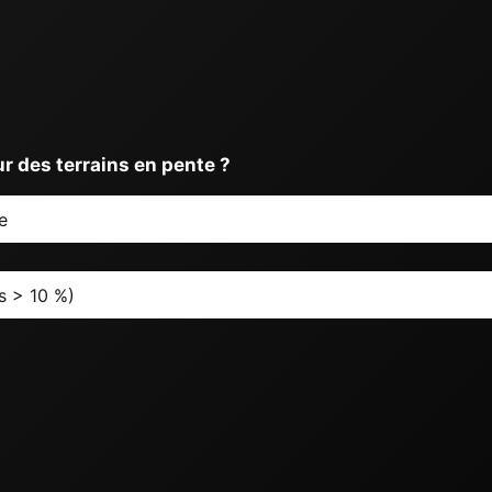
ur des terrains en pente ?
e
s > 10 %)