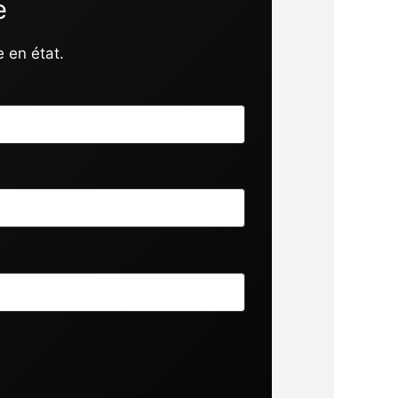
e
e en état.