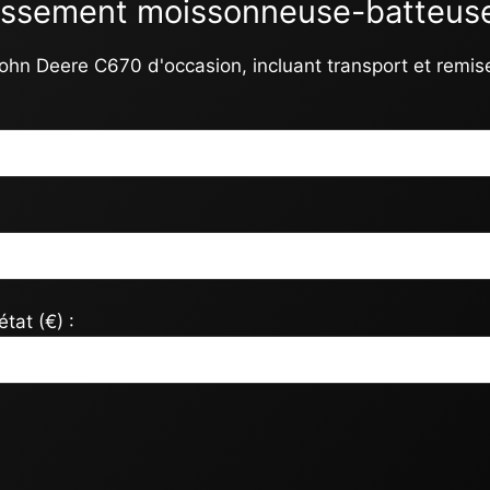
stissement moissonneuse-batteus
 John Deere C670 d'occasion, incluant transport et remis
tat (€) :