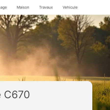
nage
Maison
Travaux
Vehicule
e C670