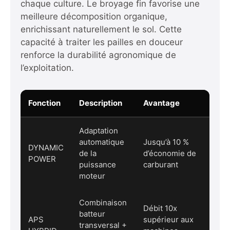
chaque culture. Le broyage fin favorise une
meilleure décomposition organique,
enrichissant naturellement le sol. Cette
capacité à traiter les pailles en douceur
renforce la durabilité agronomique de
l’exploitation.
Fonction
Description
Avantage
Adaptation
automatique
Jusqu’à 10 %
DYNAMIC
de la
d’économie de
POWER
puissance
carburant
moteur
Combinaison
Débit 10x
batteur
APS
supérieur aux
transversal +