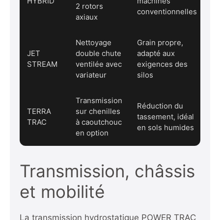
HYBRID
machines
2 rotors
conventionnelles
axiaux
Nettoyage
Grain propre,
JET
double chute
adapté aux
STREAM
ventilée avec
exigences des
variateur
silos
Transmission
Réduction du
TERRA
sur chenilles
tassement, idéal
TRAC
à caoutchouc
en sols humides
en option
Transmission, châssis
et mobilité
La transmission hydrostatique POWER TRAC