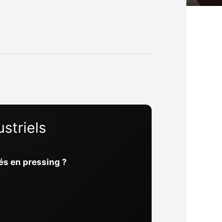
striels
sés en pressing ?