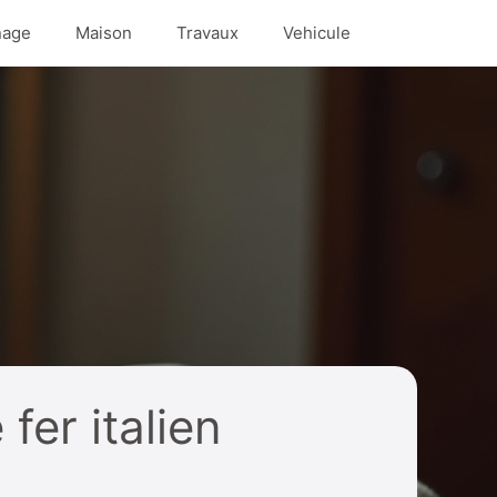
nage
Maison
Travaux
Vehicule
fer italien