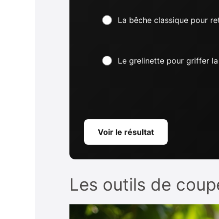
La bêche classique pour r
Le grelinette pour griffer l
Voir le résultat
Les outils de coup