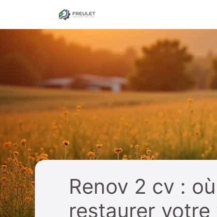
Aller
au
contenu
Renov 2 cv : où
restaurer votre 