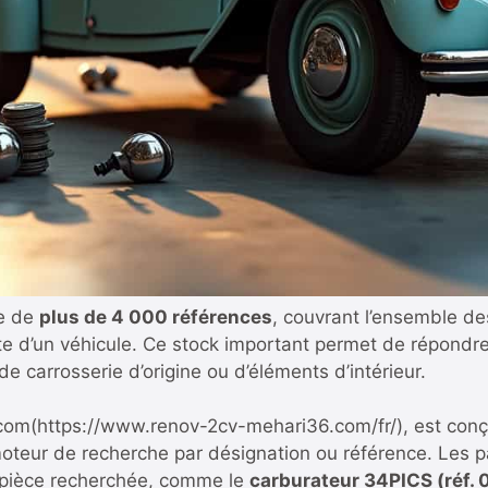
he de
plus de 4 000 références
, couvrant l’ensemble d
lète d’un véhicule. Ce stock important permet de répondr
e carrosserie d’origine ou d’éléments d’intérieur.
.com
(https://www.renov-2cv-mehari36.com/fr/), est conçu 
moteur de recherche par désignation ou référence. Les p
a pièce recherchée, comme le
carburateur 34PICS (réf. 0