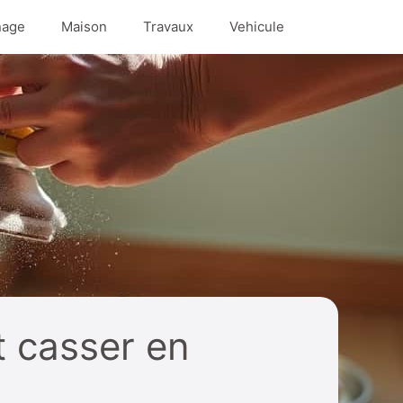
nage
Maison
Travaux
Vehicule
t casser en