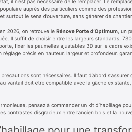
état, il n’est pas nécessaire de le remplacer. Le remplac
s populaire auprès des particuliers comme des professi
le et surtout le sens d’ouverture, sans générer de chantier
 en 2026, on retrouve le
Rénove Porte d’Optimum
, un p
ée. Il suffit de choisir entre les largeurs standards, 7
orte, fixer les paumelles ajustables 3D sur le cadre exi
 réglage précis en hauteur, largeur et profondeur, gar
 précautions sont nécessaires. Il faut d’abord s’assurer
au vantail doit être compatible avec la gâche existante, 
 harmonieuse, pensez à commander un kit d’habillage po
es contrastes disgracieux entre l’ancien bois et la nouve
 d’habillage pour une transf