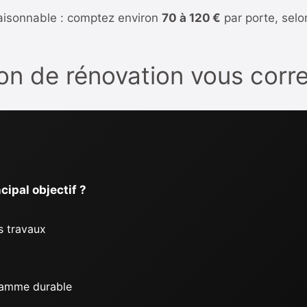
 raisonnable : comptez environ
70 à 120 €
par porte, selo
tion de rénovation vous cor
cipal objectif ?
os travaux
gamme durable