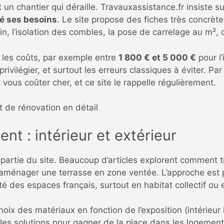
 un chantier qui déraille. Travauxassistance.fr insiste s
ié ses besoins
. Le site propose des fiches très concrè
n, l’isolation des combles, la pose de carrelage au m², 
 les coûts, par exemple entre
1 800 € et 5 000 €
pour l
privilégier, et surtout les erreurs classiques à éviter. P
vous coûter cher, et ce site le rappelle régulièrement.
t de rénovation en détail
t : intérieur et extérieur
partie du site. Beaucoup d’articles explorent comment t
u aménager une terrasse en zone ventée. L’approche est
té des espaces français, surtout en habitat collectif o
hoix des matériaux en fonction de l’exposition (intérieur
 et les solutions pour gagner de la place dans les logem