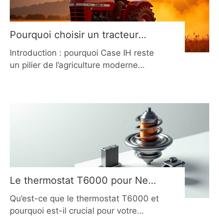
dans la terre après la moisson. Ce
Pourquoi choisir un tracteur
Case IH en 2026 ?
Introduction : pourquoi Case IH reste
un pilier de l’agriculture moderne
Depuis des décennies, les champs
français et européens résonnent du
grondement caractéristique des
machines rouges signées Case IH.
Symbole d’une agriculture à la fois
puissante et innovante, cette marque
s’est imposée comme une référence
incontestée, non pas par le marketing,
mais par la performance
Le thermostat T6000 pour New
Holland en 2026 : est-il fiable ?
Qu’est-ce que le thermostat T6000 et
pourquoi est-il crucial pour votre