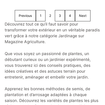
discipline technique où le matériel
joue un rôle prépondérant dans la
réussite de chaque partie. Au cœur
Previous
1
2
3
4
Next
des terrains, le choix de votre
équipement détermine souvent la
Découvrez tout ce qu’il faut savoir pour
trajectoire du tir et la précision du
transformer votre extérieur en un véritable paradis
point. Parmi les références
vert grâce à notre catégorie Jardinage sur
incontournables du marché actuel, le
Magazine Agriculture.
Que vous soyez un passionné de plantes, un
débutant curieux ou un jardinier expérimenté,
vous trouverez ici des conseils pratiques, des
idées créatives et des astuces terrain pour
entretenir, aménager et embellir votre jardin.
Apprenez les bonnes méthodes de semis, de
plantation et d’arrosage adaptées à chaque
saison. Découvrez les variétés de plantes les plus