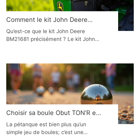
systèmes hydrauliques. En 2026,
avec l’évolution constante des
technologies mécaniques et la
Comment le kit John Deere
diversification des usages, il devient
BM21681 améliore l’entretien de
Qu’est-ce que le kit John Deere
plus crucial que
votre pelouse en 2026
BM21681 précisément ? Le kit John
Deere BM21681 est plus qu’une simple
pièce de rechange : c’est une goulotte
d’éjection spécialement conçue pour
optimiser le système de ramassage
Power Flow™ de John Deere.
Contrairement aux goulottes
standard, celle-ci intègre des
caractéristiques techniques
spécifiques qui améliorent
Choisir sa boule Obut TON’R en
significativement l’efficacité du
2026 : le guide complet
La pétanque est bien plus qu’un
ramassage
simple jeu de boules; c’est une