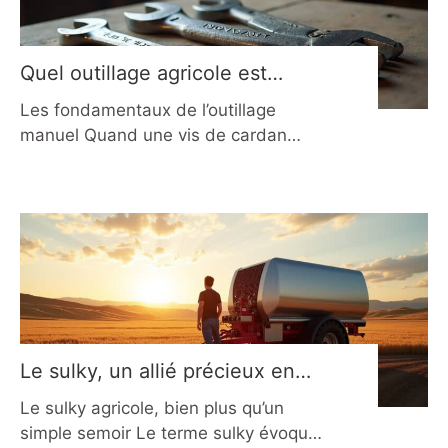
civil. Anciennement connue sous le
nom de
Quel outillage agricole est
essentiel à avoir en 2026 ?
Les fondamentaux de l’outillage
manuel Quand une vis de cardan
refuse de céder ou qu’un boulon de
roue se bloque après des mois
d’exposition aux éléments, c’est
rarement la puissance qui fait la
différence, mais la qualité de l’outil.
En 2026, les agriculteurs privilégient
des outils manuels fiables, durables,
capables de tenir des années dans
Le sulky, un allié précieux en
agriculture en 2026
Le sulky agricole, bien plus qu’un
simple semoir Le terme sulky évoque