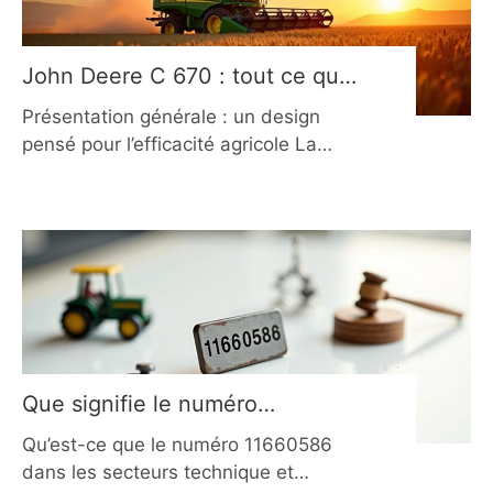
des tracteurs Fournir des
John Deere C 670 : tout ce que
vous devez savoir sur cette
Présentation générale : un design
moissonneuse-batteuse
pensé pour l’efficacité agricole La
John Deere C 670 incarne une
incontournable
génération de moissonneuses-
batteuses hybrides conçues pour
allier puissance, fiabilité et
polyvalence. Développée entre 2008
et 2012, cette machine s’inscrit dans
la série C de John Deere, connue pour
son architecture à double rotor
longitudinal. Ce choix technique
Que signifie le numéro
permet un
11660586 pour une entreprise
Qu’est-ce que le numéro 11660586
en 2026 ?
dans les secteurs technique et