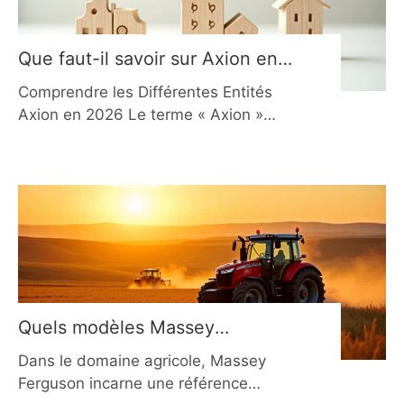
tuyau, un outil conçu pour simplifier
l’entretien et prolonger la durée de vie
Que faut-il savoir sur Axion en
2026 ?
Comprendre les Différentes Entités
Axion en 2026 Le terme « Axion »
désigne plusieurs entreprises
distinctes opérant dans des secteurs
complètement différents. Cette
confusion est fréquente chez les
consommateurs cherchant des
informations précises. En 2026, il est
essentiel de distinguer ces entités
pour éviter les erreurs de parcours
client. Que vous souhaitiez investir
Quels modèles Massey
dans l’immobilier, soulager des
Ferguson marquent l’agriculture
Dans le domaine agricole, Massey
en 2026 ?
Ferguson incarne une référence